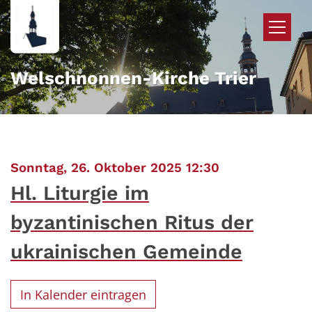
Zum Inhalt springen
Welschnonnen-Kirche Trier
:
Sonntag, 26. Oktober 2025 12:30
Hl. Liturgie im
byzantinischen Ritus der
ukrainischen Gemeinde
In Kalender eintragen