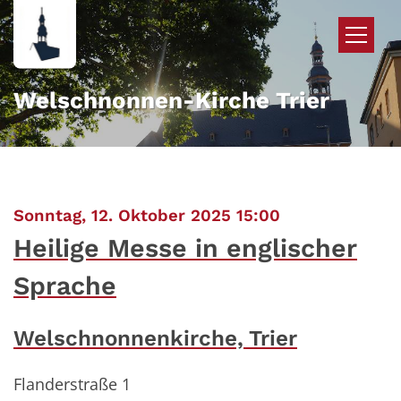
Zum Inhalt springen
Welschnonnen-Kirche Trier
:
Sonntag, 12. Oktober 2025 15:00
Heilige Messe in englischer
Sprache
Welschnonnenkirche, Trier
Flanderstraße 1