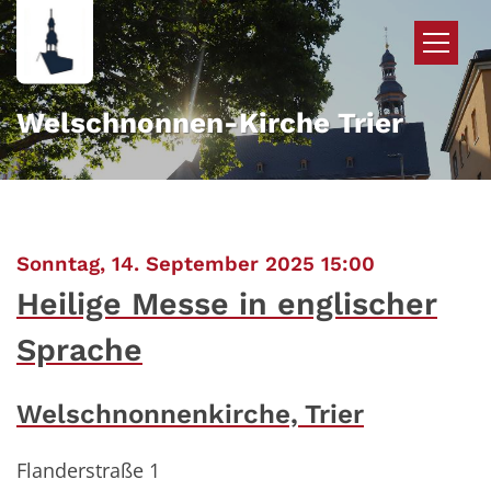
Zum Inhalt springen
Welschnonnen-Kirche Trier
:
Sonntag, 14. September 2025 15:00
Heilige Messe in englischer
Sprache
Welschnonnenkirche, Trier
Flanderstraße 1