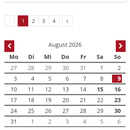
Vorherige Seite
Nächste Seite
1
2
3
4
August 2026
Vorherige Seite
Näch
Mo
Di
Mi
Do
Fr
Sa
So
27
28
29
30
31
1
2
3
4
5
6
7
8
9
10
11
12
13
14
15
16
17
18
19
20
21
22
23
24
25
26
27
28
29
30
31
1
2
3
4
5
6