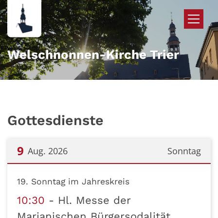
Zum Inhalt springen
Welschnonnen-Kirche Trier
Gottesdienste
9
Aug. 2026
Sonntag
Datum: 9. August 2026
19. Sonntag im Jahreskreis
10:30
Hl. Messe der
Marianischen Bürgersodalität